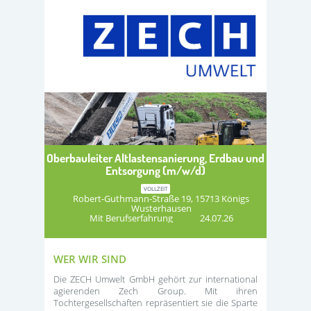
Oberbauleiter Altlastensanierung, Erdbau und
Entsorgung (m/w/d)
VOLLZEIT
Robert-Guthmann-Straße 19, 15713 Königs
Wusterhausen
Mit Berufserfahrung
24.07.26
WER WIR SIND
Die ZECH Umwelt GmbH gehört zur international
agierenden Zech Group. Mit ihren
Tochtergesellschaften repräsentiert sie die Sparte