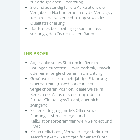
zur erfolgreichen Umsetzung
Sie sind zuständig für die Kalkulation, die
Vergabe an Nachunternehmer, die Vertrags-,
Termin- und Kosteneinhaltung sowie die
Qualitätssicherung
Das Projektbearbeitungsgebiet umfasst
vorrangig den Ostdeutschen Raum
IHR PROFIL
Abgeschlossenes Studium im Bereich
Bauingenieurwesen, Umwelttechnik, Umwelt
oder einer vergleichbaren Fachrichtung
Gewünscht ist eine mehrjährige Erfahrung
Oberbauleiter (m/w/d), oder in einer
vergleichbaren Position, idealerweise im
Bereich der Altlastensanierung oder im
Erdbau/Tiefbau gewünscht, aber nicht
zwingend
Sicherer Umgang mit MS Office sowie
Planungs-, Abrechnungs- und
Kalkulationsprogrammen wie MS Project und
iTWO
Kommunikations-, Verhandlungsstärke und
Teamfähigkeit – Sie sorgen für einen fairen