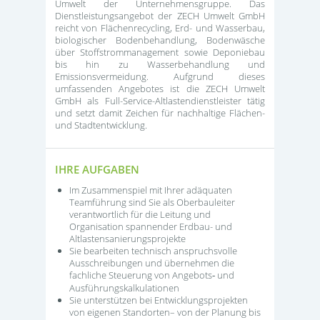
Umwelt der Unternehmensgruppe. Das
Dienstleistungsangebot der ZECH Umwelt GmbH
reicht von Flächenrecycling, Erd- und Wasserbau,
biologischer Bodenbehandlung, Bodenwäsche
über Stoffstrommanagement sowie Deponiebau
bis hin zu Wasserbehandlung und
Emissionsvermeidung. Aufgrund dieses
umfassenden Angebotes ist die ZECH Umwelt
GmbH als Full-Service-Altlastendienstleister tätig
und setzt damit Zeichen für nachhaltige Flächen-
und Stadtentwicklung.
IHRE AUFGABEN
Im Zusammenspiel mit Ihrer adäquaten
Teamführung sind Sie als Oberbauleiter
verantwortlich für die Leitung und
Organisation spannender Erdbau- und
Altlastensanierungsprojekte
Sie bearbeiten technisch anspruchsvolle
Ausschreibungen und übernehmen die
fachliche Steuerung von Angebots
und
‑
Ausführungskalkulationen
Sie unterstützen bei Entwicklungsprojekten
von eigenen Standorten– von der Planung bis