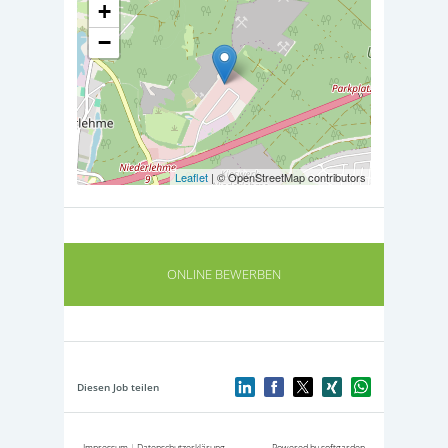
+
−
Leaflet
| © OpenStreetMap contributors
ONLINE BEWERBEN
Diesen Job teilen
Impressum
|
Datenschutzerklärung
Powered by softgarden