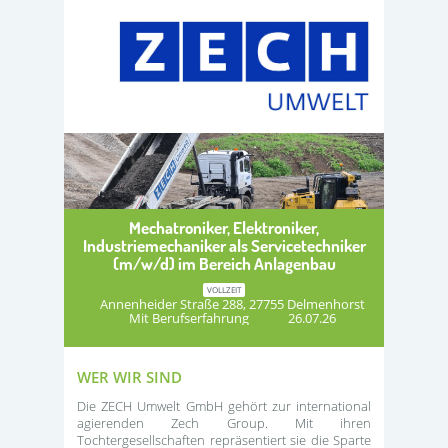
Mechatroniker, Elektroniker,
Industriemechaniker als Servicetechniker
(m/w/d) im Bereich Anlagenbau
VOLLZEIT
Annenheider Straße 288, 27755 Delmenhorst
Mit Berufserfahrung
26.07.26
WER WIR SIND
Die ZECH Umwelt GmbH gehört zur international
agierenden Zech Group. Mit ihren
Tochtergesellschaften repräsentiert sie die Sparte