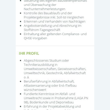
Steuerung des eigenen Baustellenpersonals
und Überwachung der
Nachunternehmerleistungen
Kontrolle des Bauablaufs und der
Projektergebnisse inkl. Soll-Ist-Vergleichen
Erkennen und Verhandeln von Nachträgen
Angebotserstellung und Abrechnung im
Stoffstrom-Tagesgeschäft
Einhaltung aller geltenden Compliance- und
QHSE-Vorgaben
IHR PROFIL
Abgeschlossenes Studium oder
Technikerausbildung in
Umweltwissenschaften, Geowissenschaften,
Umwelttechnik, Geotechnik, Abfallwirtschaft
o. ä.
Berufserfahrung in Abfallwirtschaft,
Altlastensanierung oder Erd-/Tiefbau
wünschenswert
Fundierte Kenntnisse im Abfall- und
Umweltrecht sowie in Probenahme (LAGA PN
98), Bodenkunde und Deponiebau
Erfahrung in der Projektabwicklung und