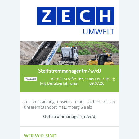
Stoffstrommanager (m/w/d)
Bremer Straße 165, 90451 Nürnberg
VOLLZEIT
Mit Berufserfahrung
09.07.26
Zur Verstärkung unseres Team suchen wir an
unserem Standort in Nürnberg Sie als
Stoffstrommanager (m/w/d)
WER WIR SIND