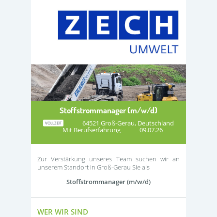
Stoffstrommanager (m/w/d)
64521 Groß-Gerau, Deutschland
VOLLZEIT
Mit Berufserfahrung
09.07.26
Zur Verstärkung unseres Team suchen wir an
unserem Standort in Groß-Gerau Sie als
Stoffstrommanager (m/w/d)
WER WIR SIND