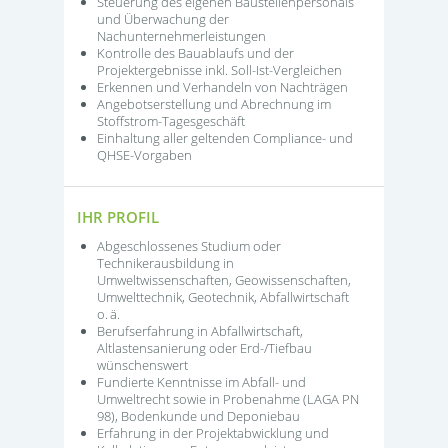
Steuerung des eigenen Baustellenpersonals
und Überwachung der
Nachunternehmerleistungen
Kontrolle des Bauablaufs und der
Projektergebnisse inkl. Soll-Ist-Vergleichen
Erkennen und Verhandeln von Nachträgen
Angebotserstellung und Abrechnung im
Stoffstrom-Tagesgeschäft
Einhaltung aller geltenden Compliance- und
QHSE-Vorgaben
IHR PROFIL
Abgeschlossenes Studium oder
Technikerausbildung in
Umweltwissenschaften, Geowissenschaften,
Umwelttechnik, Geotechnik, Abfallwirtschaft
o. ä.
Berufserfahrung in Abfallwirtschaft,
Altlastensanierung oder Erd-/Tiefbau
wünschenswert
Fundierte Kenntnisse im Abfall- und
Umweltrecht sowie in Probenahme (LAGA PN
98), Bodenkunde und Deponiebau
Erfahrung in der Projektabwicklung und