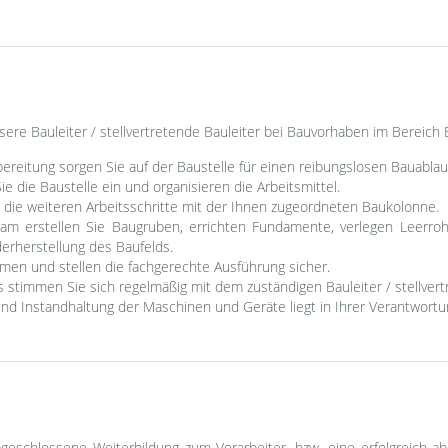
nsere Bauleiter / stellvertretende Bauleiter bei Bauvorhaben im Bereich 
bereitung sorgen Sie auf der Baustelle für einen reibungslosen Bauablau
 die Baustelle ein und organisieren die Arbeitsmittel.
e die weiteren Arbeitsschritte mit der Ihnen zugeordneten Baukolonne.
m erstellen Sie Baugruben, errichten Fundamente, verlegen Leerro
rherstellung des Baufelds.
en und stellen die fachgerechte Ausführung sicher.
stimmen Sie sich regelmäßig mit dem zuständigen Bauleiter / stellvert
und Instandhaltung der Maschinen und Geräte liegt in Ihrer Verantwortu
geschlossene Weiterbildung zum Vorarbeiter, bzw. eine erfolgreich a