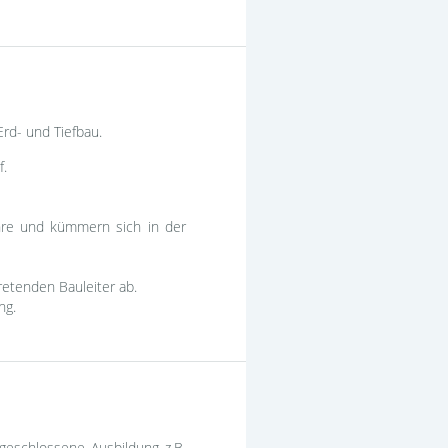
Erd- und Tiefbau.
f.
hre und kümmern sich in der
retenden Bauleiter ab.
ng.
bgeschlossene Ausbildung z.B.