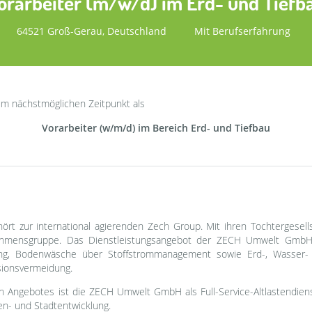
orarbeiter (m/w/d) im Erd- und Tiefb
64521 Groß-Gerau, Deutschland
Mit Berufserfahrung
um nächstmöglichen Zeitpunkt als
Vorarbeiter (w/m/d) im Bereich Erd- und Tiefbau
 zur international agierenden Zech Group. Mit ihren Tochtergesellsc
hmensgruppe. Das Dienstleistungsangebot der ZECH Umwelt GmbH re
ung, Bodenwäsche über Stoffstrommanagement sowie Erd-, Wasser-
ionsvermeidung.
Angebotes ist die ZECH Umwelt GmbH als Full-Service-Altlastendienst
en- und Stadtentwicklung.