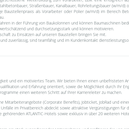
Stahlbetonbauer, Straßenbauer, Kanalbauer, Rohrleitungsbauer (w/m/d) o
ige Baustellenpraxis als Vorarbeiter oder Polier (w/m/d) im Bereich Be
au.
rfahren in der Führung von Baukolonnen und können Baumaschinen bed
m wertschätzend und durchsetzungsstark und können motivieren.
itschaft zu Einsätzen auf unseren Baustellen bringen Sie mit.
 und zuverlässig, sind teamfähig und im Kundenkontakt dienstleistungsor
keit und ein motiviertes Team. Wir bieten Ihnen einen unbefristeten Arbe
Qualifikation und Erfahrung orientiert, sowie die Möglichkeit durch Ihr 
rogramme einen weiteren Schritt auf Ihrer Karriereleiter zu machen.
he Mitarbeiterangebote (Corporate Benefits), Jobticket, JobRad und einer
 Unfälle im Privatbereich abdeckt sowie attraktive Vergünstigungen für 
gehörenden ATLANTIC-Hotels sowie exklusiv in über 20 weiteren Hote