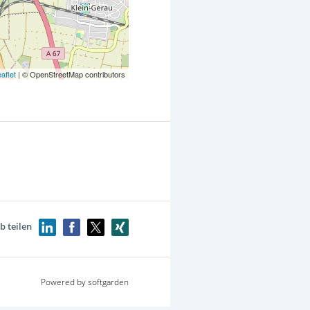
aflet
| © OpenStreetMap contributors
b teilen
Powered by softgarden