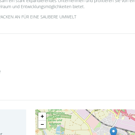
sam ein stark expandierendes Unternehmen und profitieren Sie von ei
elraum und Entwicklungsmöglichkeiten bietet.
PACKEN AN FÜR EINE SAUBERE UMWELT
e
+
−
er