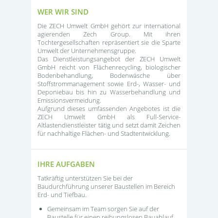
WER WIR SIND
Die ZECH Umwelt GmbH gehört zur international
agierenden Zech Group. Mit ihren
Tochtergesellschaften repräsentiert sie die Sparte
Umwelt der Unternehmensgruppe.
Das Dienstleistungsangebot der ZECH Umwelt
GmbH reicht von Flächenrecycling, biologischer
Bodenbehandlung, Bodenwäsche über
Stoffstrommanagement sowie Erd-, Wasser- und
Deponiebau bis hin zu Wasserbehandlung und
Emissionsvermeidung.
Aufgrund dieses umfassenden Angebotes ist die
ZECH Umwelt GmbH als Full-Service-
Altlastendienstleister tätig und setzt damit Zeichen
für nachhaltige Flächen- und Stadtentwicklung.
IHRE AUFGABEN
Tatkräftig unterstützen Sie bei der
Baudurchführung unserer Baustellen im Bereich
Erd- und Tiefbau.
Gemeinsam im Team sorgen Sie auf der
Baustelle für einen reibungslosen Bauablauf.