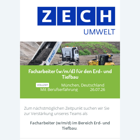
Facharbeiter (w/m/d) für den Erd- und
Tiefbau
München, Deutschland
VOLLZEIT
Mit Berufserfahrung
26.07.26
Zum nächstmöglichen Zeitpunkt suchen wir Sie
zur Verstärkung unseres Teams als
Facharbeiter (w/m/d) im Bereich Erd- und
Tiefbau
.