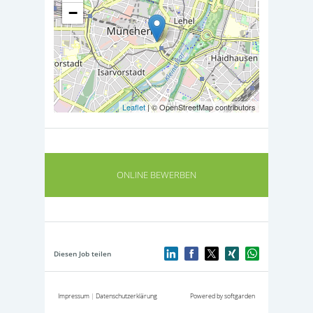
−
Leaflet
| © OpenStreetMap contributors
ONLINE BEWERBEN
Diesen Job teilen
Impressum
|
Datenschutzerklärung
Powered by softgarden