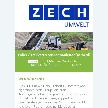
Polier / stellvertretender Bauleiter (m/w/d)
München, Deutschland
VOLLZEIT
Mit Berufserfahrung
24.07.26
WER WIR SIND
Die ZECH Umwelt GmbH gehört zur international
agierenden Zech Group. Mit ihren
Tochtergesellschaften repräsentiert sie die Sparte
Umwelt der Unternehmensgruppe. Das
Dienstleistungsangebot der ZECH Umwelt GmbH
reicht von Flächenrecycling, biologischer