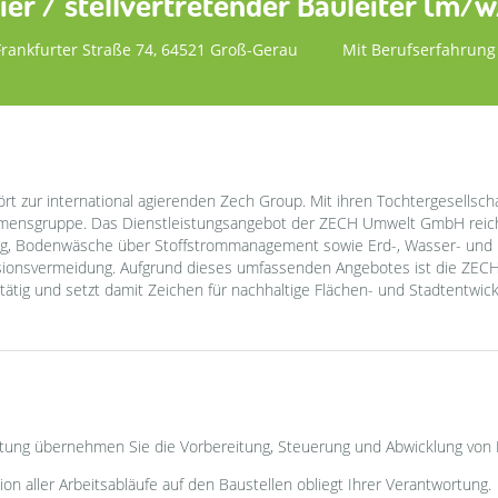
ier / stellvertretender Bauleiter (m/
Frankfurter Straße 74, 64521 Groß-Gerau
Mit Berufserfahrung
zur international agierenden Zech Group. Mit ihren Tochtergesellschaf
ensgruppe. Das Dienstleistungsangebot der ZECH Umwelt GmbH reicht
g, Bodenwäsche über Stoffstrommanagement sowie Erd-, Wasser- und 
onsvermeidung. Aufgrund dieses umfassenden Angebotes ist die ZECH
r tätig und setzt damit Zeichen für nachhaltige Flächen- und Stadtentwick
itung übernehmen Sie die Vorbereitung, Steuerung und Abwicklung v
on aller Arbeitsabläufe auf den Baustellen obliegt Ihrer Verantwortung.