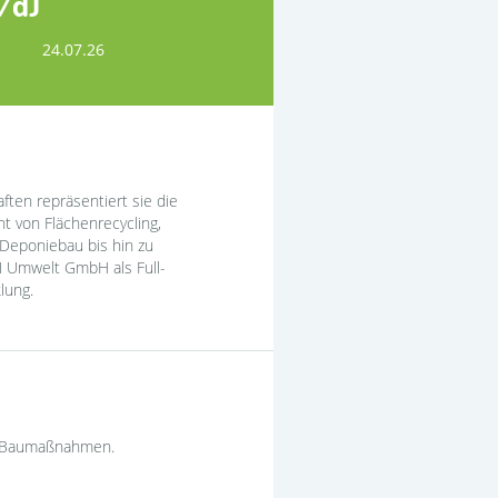
w/d)
24.07.26
ten repräsentiert sie die
 von Flächenrecycling,
Deponiebau bis hin zu
 Umwelt GmbH als Full-
lung.
on Baumaßnahmen.