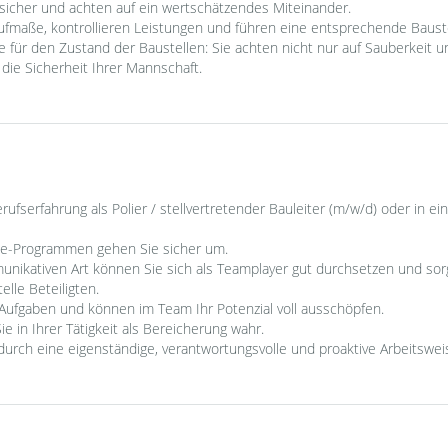
tsicher und achten auf ein wertschätzendes Miteinander.
Aufmaße, kontrollieren Leistungen und führen eine entsprechende Baus
 für den Zustand der Baustellen: Sie achten nicht nur auf Sauberkeit
die Sicherheit Ihrer Mannschaft.
rufserfahrung als Polier / stellvertretender Bauleiter (m/w/d) oder in ei
ce-Programmen gehen Sie sicher um.
unikativen Art können Sie sich als Teamplayer gut durchsetzen und sorge
elle Beteiligten.
ufgaben und können im Team Ihr Potenzial voll ausschöpfen.
e in Ihrer Tätigkeit als Bereicherung wahr.
 durch eine eigenständige, verantwortungsvolle und proaktive Arbeitswei