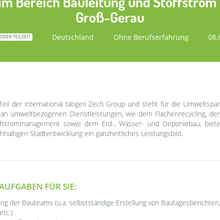
im Bereich Bauleitung und Stoffstrom
Groß-Gerau
Deutschland
Ohne Berufserfahrung
08.
 ODER TEILZEIT
il der international tätigen Zech Group und steht für die Umweltsp
an umweltbezogenen Dienstleistungen, wie dem Flächenrecycling, der 
fstrommanagement sowie dem Erd-, Wasser- und Deponiebau, biet
hhaltigen Stadtentwicklung ein ganzheitliches Leistungsbild.
AUFGABEN FÜR SIE:
ung der Bauteams (u.a. selbstständige Erstellung von Bautagesberichten
tc.)