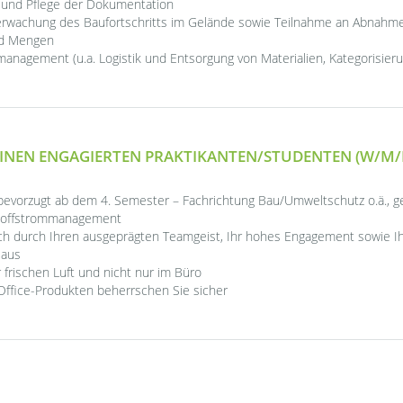
g und Pflege der Dokumentation
erwachung des Baufortschritts im Gelände sowie Teilnahme an Abnah
nd Mengen
management (u.a. Logistik und Entsorgung von Materialien, Kategorisie
INEN ENGAGIERTEN PRAKTIKANTEN/STUDENTEN (W/M/
 bevorzugt ab dem 4. Semester – Fachrichtung Bau/Umweltschutz o.ä., g
Stoffstrommanagement
ich durch Ihren ausgeprägten Teamgeist, Ihr hohes Engagement sowie I
 aus
 frischen Luft und nicht nur im Büro
fice-Produkten beherrschen Sie sicher